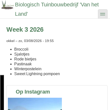
Overslaan
Biologisch Tuinbouwbedrijf 'Van het
en
naar
toggle
Land'
de
inhoud
gaan
Week 3 2026
okkel
–
zo, 03/08/2026 - 19:55
Broccoli
Sjalotjes
Rode bietjes
Pastinaak
Winterpostelein
Sweet Lightning pompoen
Op Instagram