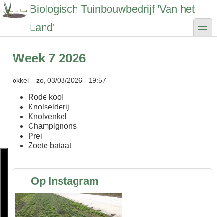
Overslaan
Biologisch Tuinbouwbedrijf 'Van het
en
naar
toggle
Land'
de
inhoud
gaan
Week 7 2026
okkel
–
zo, 03/08/2026 - 19:57
Rode kool
Knolselderij
Knolvenkel
Champignons
Prei
Zoete bataat
Op Instagram