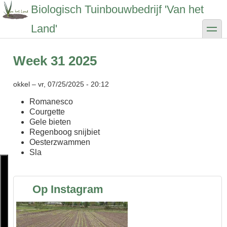
Overslaan
Biologisch Tuinbouwbedrijf 'Van het
en
naar
toggle
Land'
de
inhoud
gaan
Week 31 2025
okkel
–
vr, 07/25/2025 - 20:12
Romanesco
Courgette
Gele bieten
Regenboog snijbiet
Oesterzwammen
Sla
Op Instagram