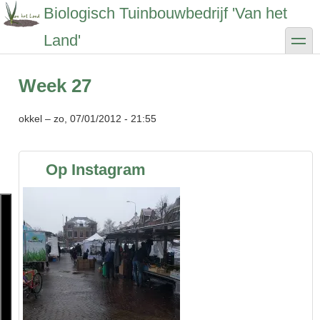
Overslaan
Biologisch Tuinbouwbedrijf 'Van het
en
naar
toggle
Land'
de
inhoud
gaan
Week 27
okkel
–
zo, 07/01/2012 - 21:55
Op Instagram