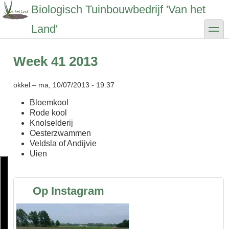
Overslaan
Biologisch Tuinbouwbedrijf 'Van het
en
naar
toggle
Land'
de
inhoud
gaan
Week 41 2013
okkel
–
ma, 10/07/2013 - 19:37
Bloemkool
Rode kool
Knolselderij
Oesterzwammen
Veldsla of Andijvie
Uien
Op Instagram