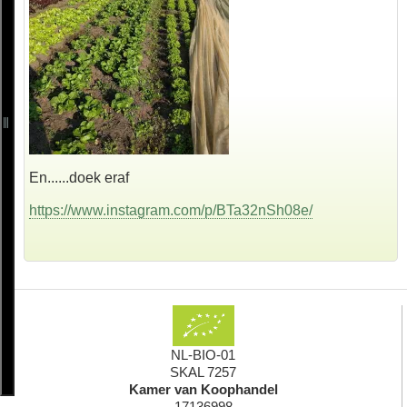
En......doek eraf
https://www.instagram.com/p/BTa32nSh08e/
NL-BIO-01
SKAL 7257
Kamer van Koophandel
17136998