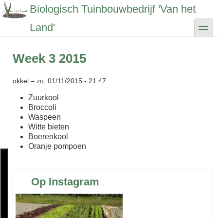
Overslaan
Biologisch Tuinbouwbedrijf 'Van het
en
naar
toggle
Land'
de
inhoud
gaan
Week 3 2015
okkel
–
zo, 01/11/2015 - 21:47
Zuurkool
Broccoli
Waspeen
Witte bieten
Boerenkool
Oranje pompoen
Op Instagram