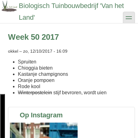
Overslaan
Biologisch Tuinbouwbedrijf 'Van het
en
naar
toggle
Land'
de
inhoud
gaan
Week 50 2017
okkel
–
zo, 12/10/2017 - 16:09
Spruiten
Chioggia bieten
Kastanje champignons
Oranje pompoen
Rode kool
Winterpostelein
stijf bevroren, wordt uien
Op Instagram