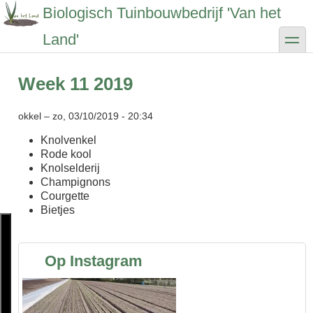
Overslaan
Biologisch Tuinbouwbedrijf 'Van het
en
naar
toggle
Land'
de
inhoud
gaan
Week 11 2019
okkel
–
zo, 03/10/2019 - 20:34
Knolvenkel
Rode kool
Knolselderij
Champignons
Courgette
Bietjes
Op Instagram