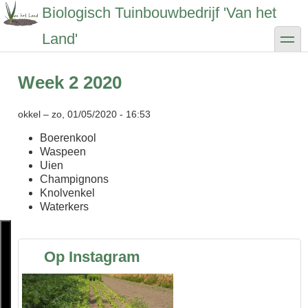
Overslaan
Biologisch Tuinbouwbedrijf 'Van het
en
naar
toggle
Land'
de
inhoud
gaan
Week 2 2020
okkel
–
zo, 01/05/2020 - 16:53
Boerenkool
Waspeen
Uien
Champignons
Knolvenkel
Waterkers
Op Instagram