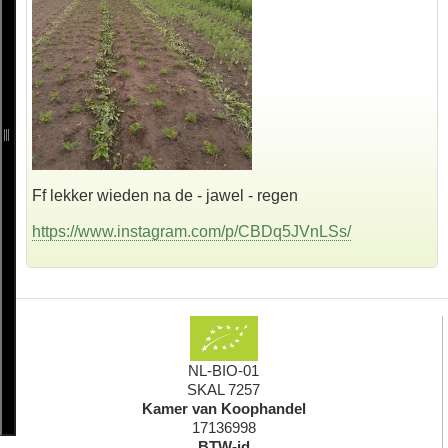
Ff lekker wieden na de - jawel - regen
https://www.instagram.com/p/CBDq5JVnLSs/
NL-BIO-01
SKAL 7257
Kamer van Koophandel
17136998
BTW-id