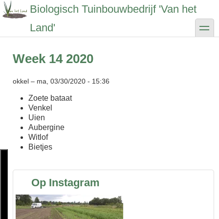
Overslaan
Biologisch Tuinbouwbedrijf 'Van het
en
naar
toggle
Land'
de
inhoud
gaan
Week 14 2020
okkel
–
ma, 03/30/2020 - 15:36
Zoete bataat
Venkel
Uien
Aubergine
Witlof
Bietjes
Op Instagram