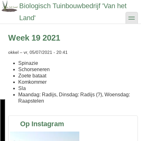
Overslaan
Biologisch Tuinbouwbedrijf 'Van het
en
naar
toggle
Land'
de
inhoud
gaan
Week 19 2021
okkel
–
vr, 05/07/2021 - 20:41
Spinazie
Schorseneren
Zoete bataat
Komkommer
Sla
Maandag: Radijs, Dinsdag: Radijs (?), Woensdag:
Raapstelen
Op Instagram