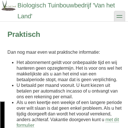
Overslaan
Biologisch Tuinbouwbedrijf 'Van het
en
naar
toggle
Land'
de
inhoud
gaan
Praktisch
Dan nog maar even wat praktische informatie:
Het abonnement geldt voor onbepaalde tijd en wij
hanteren geen opzegtermijn. Het is voor ons wel het
makkelijkste als u aan het eind van een
betaalperiode stopt, maar dat is geen verplichting.
U betaald per maand vooruit. U kunt kiezen uit
betalen per automatisch incasso of u ontvangt van
ons een rekening per email.
Als u een keertje een weekje of een langere periode
over wilt slaan is dat geen enkel probleem. Als u het
tijdig doorgeeft dan wordt het vooraf verrekend,
anders achteraf. Vakantie doorgeven kunt u
met dit
formulier